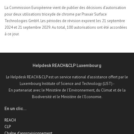
La Commission Européenne vient de publier des
décisions d’autorisation
pour deux utilisations trioxyde de chrome par Praxair Surface
Technologies GmbH. Les périodes de révision expirent les 21 septembre
2024 et 21 septembre 2029. Au total, 100 autorisations ont été accordées
à ce jour.
Helpdesk REACH&CLP Luxembourg
Le Helpdesk REACH&CLP est un service national d'assistance offert par le
Luxembourg Institute of Science and Technology (LIST) -
En partenariat avec le Ministère de l'Environnement, du Climat et de la
Biodiversité et le Ministère de l'Economie.
En un clic...
REACH
CLP
Chaîne d'approvisionnement