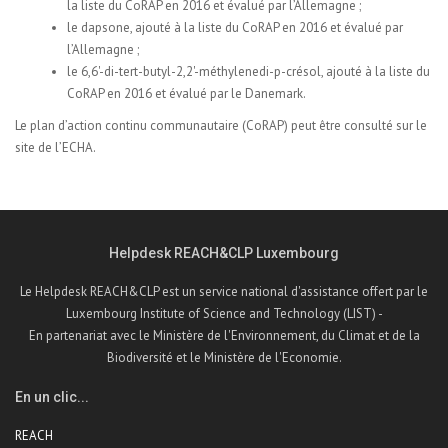
la liste du CoRAP en 2016 et évalué par l’Allemagne ;
le dapsone, ajouté à la liste du CoRAP en 2016 et évalué par
l’Allemagne ;
le 6,6'-di-tert-butyl-2,2'-méthylenedi-p-crésol, ajouté à la liste du
CoRAP en 2016 et évalué par le Danemark.
Le plan d’action continu communautaire (
CoRAP) peut être consulté sur le
site de l’ECHA.
Helpdesk REACH&CLP Luxembourg
Le Helpdesk REACH&CLP est un service national d'assistance offert par le
Luxembourg Institute of Science and Technology (LIST) -
En partenariat avec le Ministère de l'Environnement, du Climat et de la
Biodiversité et le Ministère de l'Economie.
En un clic...
REACH