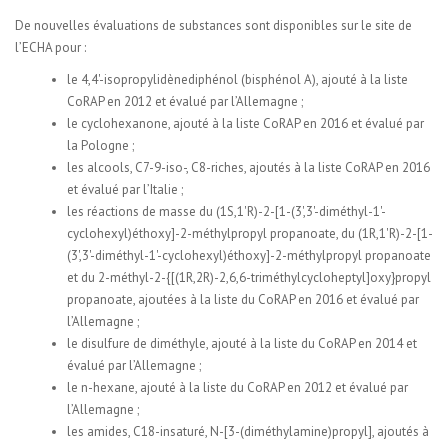
De nouvelles évaluations de substances sont disponibles sur le site de
l’ECHA pour :
le 4,4'-isopropylidènediphénol (bisphénol A), ajouté à la liste
CoRAP en 2012 et évalué par l’Allemagne ;
le cyclohexanone, ajouté à la liste CoRAP en 2016 et évalué par
la Pologne ;
l
es alcools, C7-9-iso-, C8-riches, ajoutés à la liste CoRAP en 2016
et évalué par l’Italie ;
les réactions de masse du (1S,1'R)-2-[1-(3',3'-diméthyl-1'-
cyclohexyl)éthoxy]-2-méthylpropyl propanoate, du (1R,1'R)-2-[1-
(3',3'-diméthyl-1'-cyclohexyl)éthoxy]-2-méthylpropyl propanoate
et du 2-méthyl-2-{[(1R,2R)-2,6,6-triméthylcycloheptyl]oxy}propyl
propanoate, ajoutées à la liste du CoRAP en 2016 et évalué par
l’Allemagne ;
le disulfure de diméthyle, ajouté à la liste du CoRAP en 2014 et
évalué par l’Allemagne ;
le n-hexane, ajouté à la liste du CoRAP en 2012 et évalué par
l’Allemagne ;
les amides, C18-insaturé, N-[3-(diméthylamine)propyl], ajoutés à