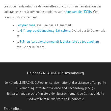
Les documents relatifs à de nouvelles conclusions sur l’évaluation des
substances sont à présent disponibles sur le
site web de l’ECHA
. Ces
conclusions concernent :
l’
oxybenzone
, évaluée par le Danemark ;
le
4,4'-isopropylidènedioxy-2,6-xylène
, évalué par le Danemark ;
et
le
N,N-bis(carboxylatométhyl)-L-glutamate de tétrasodium
,
évalué par la France.
Helpdesk REACH&CLP Luxembourg
Le Helpdesk REACH&CLP est un service national d'assistance offert par le
Luxembourg Institute of Science and Technology (LIST) -
En partenariat avec le Ministère de l'Environnement, du Climat et de la
Biodiversité et le Ministère de l'Economie.
En un clic...