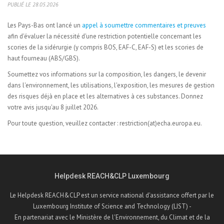
PUBLIÉ LE 28.05.2026
Les Pays-Bas ont lancé un
appel à soumettre commentaires et preuves
afin d'évaluer la nécessité d'une restriction potentielle concernant les
scories de la sidérurgie (y compris BOS, EAF-C, EAF-S) et les scories de
haut fourneau (ABS/GBS).
Soumettez vos informations sur la composition, les dangers, le devenir
dans l'environnement, les utilisations, l'exposition, les mesures de gestion
des risques déjà en place et les alternatives à ces substances. Donnez
votre avis jusqu'au 8 juillet 2026.
Pour toute question, veuillez contacter : restriction(at)echa.europa.eu.
Helpdesk REACH&CLP Luxembourg
Le Helpdesk REACH&CLP est un service national d'assistance offert par le
Luxembourg Institute of Science and Technology (LIST) -
En partenariat avec le Ministère de l'Environnement, du Climat et de la