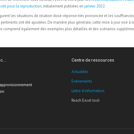
cité pour la reproduction
, initialement publiées en
janvier 2022
.
gurent les situations de relation dose-réponse très prononcée et les souffrances
ertinents ont été ajoutées. De manière plus générale, cette mise à jour vise à l
 Elle comprend également des exemples plus détaillés et des scénarios supplémen
c...
Centre de ressources
Actualités
Evénements
'approvisionnement
Lettre d'information
ion
Reach Excel tool