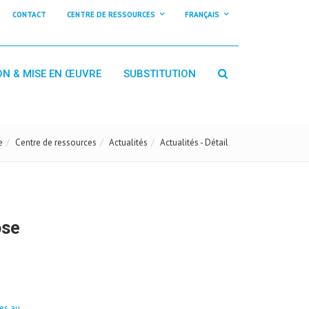
CONTACT
CENTRE DE RESSOURCES
FRANÇAIS
ON & MISE EN ŒUVRE
SUBSTITUTION
e
Centre de ressources
Actualités
Actualités - Détail
ose
es au