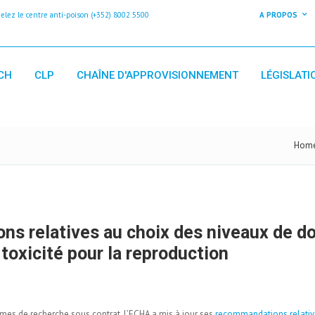
z le centre anti-poison (+352) 8002 5500
A PROPOS
CH
CLP
CHAÎNE D'APPROVISIONNEMENT
LÉGISLATI
Hom
ns relatives au choix des niveaux de d
 toxicité pour la reproduction
smes de recherche sous contrat, l’ECHA a mis à jour ses
recommandations relativ