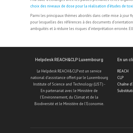
choix des niveaux de dose pour la réalisation d’études de toxi
Parmi les principaux thèmes abordés dans cette mise à jour fi
pour lesquelles des références à des documents d’orientation p
ambiguïtés et à réduire les risques d’interprétation erronée.
Helpdesk REACH&CLP Luxembourg
En un cli
Le Helpdesk REACH&CLP est un service
REACH
national d'assistance offert par le Luxembourg
CLP
Institute of Science and Technology (LIST) -
Chaîne d
En partenariat avec le Ministère de
Substitut
l'Environnement, du Climat et de la
Biodiversité et le Ministère de l'Economie.