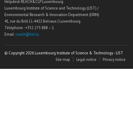
Helpdesk REACH&CLP Luxembourg
Luxembourg Institute of Science and Technology (LIST) /
Environmental Research & Innovation Department (ERIN)
41, rue du Brill | L-4422 Belvaux | Luxembourg
Téléphone : +352 275 888 – 1
Email :
reach@list.lu
© Copyright 2026 Luxembourg Institute of Science & Technology - LIST
Site map
Legal notice
Privacy notice