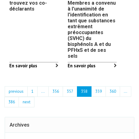
trouvez vos co-
Membres a convenu
déclarants
à l'unanimité de
l'identification en
tant que substances
extrêment
préoccupantes
(SVHC) du
bisphénols A et du
PFHxS et de ses
sels
En savoir plus
En savoir plus
previous
1
...
356
357
358
359
360
…
386
next
Archives