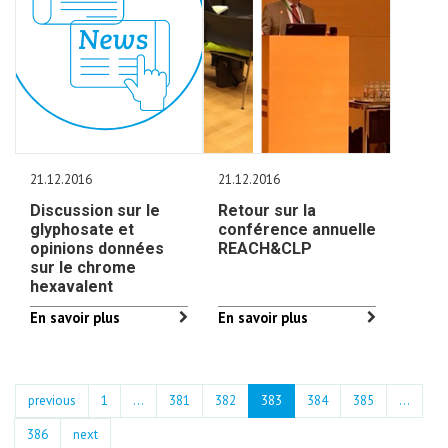
21.12.2016
21.12.2016
Discussion sur le
Retour sur la
glyphosate et
conférence annuelle
opinions données
REACH&CLP
sur le chrome
hexavalent
En savoir plus
En savoir plus
previous
1
...
381
382
383
384
385
…
386
next