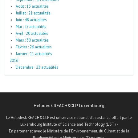
Août : 13 actualités
Juillet : 21 actualités
Juin : 48 actualités
Mai : 27 actualités
Avril : 20 actualités
Mars : 30 actualités
Février : 26 actualités
Janvier : 11 actualités
2016
Décembre : 23 actualités
Helpdesk REACH&CLP Luxembourg
Le Helpdesk REACH&CLP est un service national d'assistance offert par le
Luxembourg Institute of Science and Technology (LIST) -
En partenariat avec le Ministère de l'Environnement, du Climat et de la
Biodiversité et le Ministère de l'Economie.