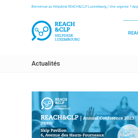
Bienvenue au Helpdesk REACH&CLP Luxembourg / Une urgence ? Appele
REA
Actualités