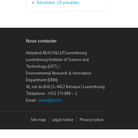
Décembre : 23 actualités
Nous contacter
Helpdesk REACH&CLP Luxembourg
Luxembourg Institute of Science and
Technology (LIST) /
Environmental Research & Innovation
Department (ERIN)
41, rue du Brill | L-4422 Belvaux | Luxembourg
Téléphone : +352 275 888 – 1
Email :
reach@list.lu
Site map
Legal notice
Privacy notice