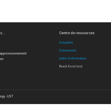
c...
Centre de ressources
Actualités
Evénements
'approvisionnement
Lettre d'information
ion
Reach Excel tool
ogy - LIST