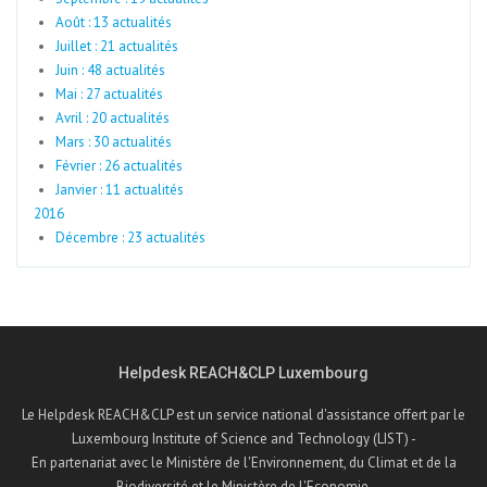
Août : 13 actualités
Juillet : 21 actualités
Juin : 48 actualités
Mai : 27 actualités
Avril : 20 actualités
Mars : 30 actualités
Février : 26 actualités
Janvier : 11 actualités
2016
Décembre : 23 actualités
Helpdesk REACH&CLP Luxembourg
Le Helpdesk REACH&CLP est un service national d'assistance offert par le
Luxembourg Institute of Science and Technology (LIST) -
En partenariat avec le Ministère de l'Environnement, du Climat et de la
Biodiversité et le Ministère de l'Economie.