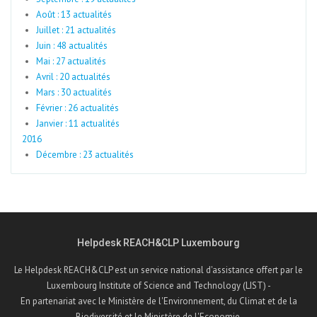
Août : 13 actualités
Juillet : 21 actualités
Juin : 48 actualités
Mai : 27 actualités
Avril : 20 actualités
Mars : 30 actualités
Février : 26 actualités
Janvier : 11 actualités
2016
Décembre : 23 actualités
Helpdesk REACH&CLP Luxembourg
Le Helpdesk REACH&CLP est un service national d'assistance offert par le
Luxembourg Institute of Science and Technology (LIST) -
En partenariat avec le Ministère de l'Environnement, du Climat et de la
Biodiversité et le Ministère de l'Economie.