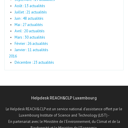
Août : 13 actualités
Juillet : 21 actualités
Juin : 48 actualités
Mai : 27 actualités
Avril : 20 actualités
Mars : 30 actualités
Février : 26 actualités
Janvier : 11 actualités
2016
Décembre : 23 actualités
Helpdesk REACH&CLP Luxembourg
Le Helpdesk REACH&CLP est un service national d'assistance offert par le
Luxembourg Institute of Science and Technology (LIST) -
En partenariat avec le Ministère de l'Environnement, du Climat et de la
Biodiversité et le Ministère de l'Economie.