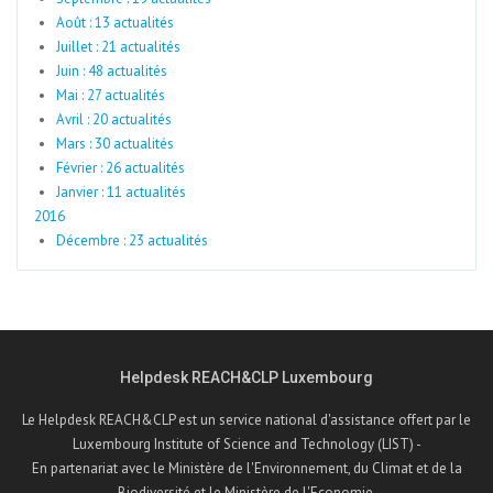
Août : 13 actualités
Juillet : 21 actualités
Juin : 48 actualités
Mai : 27 actualités
Avril : 20 actualités
Mars : 30 actualités
Février : 26 actualités
Janvier : 11 actualités
2016
Décembre : 23 actualités
Helpdesk REACH&CLP Luxembourg
Le Helpdesk REACH&CLP est un service national d'assistance offert par le
Luxembourg Institute of Science and Technology (LIST) -
En partenariat avec le Ministère de l'Environnement, du Climat et de la
Biodiversité et le Ministère de l'Economie.