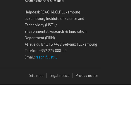
Kontaktieren Sie uns
Helpdesk REACH&CLP Luxemburg
Luxembourg Institute of Science and
Technology (LIST) /
Environmental Research & Innovation
Department (ERIN)
41, rue du Brill | L-4422 Belvaux | Luxemburg
Telefon: +352 275 888 – 1
Email:
reach@list.lu
Site map
Legal notice
Privacy notice