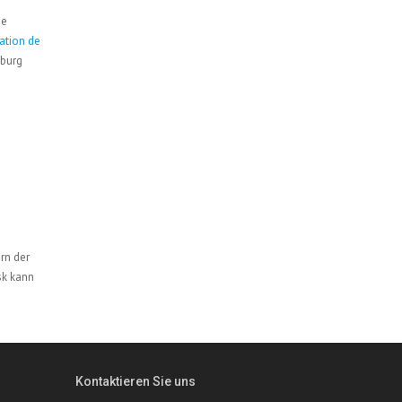
de
ation de
mburg
rn der
sk kann
Kontaktieren Sie uns