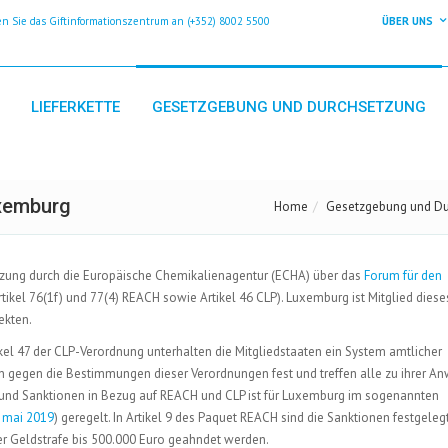
 Sie das Giftinformationszentrum an (+352) 8002 5500
ÜBER UNS
LIEFERKETTE
GESETZGEBUNG UND DURCHSETZUNG
xemburg
Home
Gesetzgebung und Du
ung durch die Europäische Chemikalienagentur (ECHA) über das
Forum für den
tikel 76(1f) und 77(4) REACH sowie Artikel 46 CLP). Luxemburg ist Mitglied dies
ekten.
l 47 der CLP-Verordnung unterhalten die Mitgliedstaaten ein System amtlicher
ßen gegen die Bestimmungen dieser Verordnungen fest und treffen alle zu ihrer 
und Sanktionen in Bezug auf REACH und CLP ist für Luxemburg im sogenannten
6 mai 2019
) geregelt. In Artikel 9 des Paquet REACH sind die Sanktionen festgelegt
er Geldstrafe bis 500.000 Euro geahndet werden.