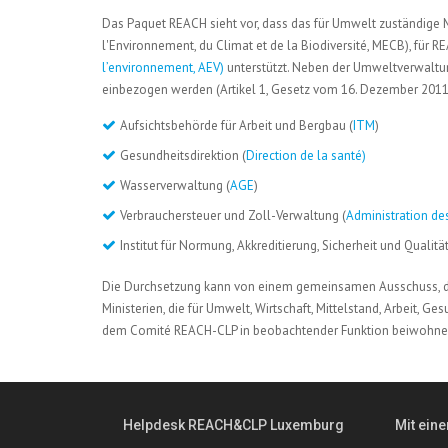
Das Paquet REACH sieht vor, dass das für Umwelt zuständige 
l'Environnement, du Climat et de la Biodiversité, MECB), für 
l’environnement, AEV)
unterstützt. Neben der Umweltverwalt
einbezogen werden (Artikel 1, Gesetz vom 16. Dezember 2011
Aufsichtsbehörde für Arbeit und Bergbau (
ITM
)
Gesundheitsdirektion (
Direction de la santé)
Wasserverwaltung (
AGE
)
Verbrauchersteuer und Zoll-Verwaltung (
Administration de
Institut für Normung, Akkreditierung, Sicherheit und Quali
Die Durchsetzung kann von einem gemeinsamen Ausschuss, de
Ministerien, die für Umwelt, Wirtschaft, Mittelstand, Arbeit,
dem Comité REACH-CLP in beobachtender Funktion beiwohne
Helpdesk REACH&CLP Luxemburg
Mit eine