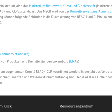
Ministerium, also das
Ministerium für Umwelt, Klima und Biodiversität
(Ministère 
REACH und CLP zuständig ist. Das MECB wird von der
Umweltverwaltung (Administr
ung können folgende Behörden in die Durchsetzung von REACH und CLP in Luxe
):
s douanes et accises)
tät von Produkten und Dienstleistungen Luxemburg (
ILNAS
)
m sogenannten Comité REACH-CLP, koordiniert werden. Es besteht aus Vertrete
 Gesundheit, Finanzen und Wasserwirtschaft zuständig sind. Der REACH & CLP Helpde
n.
m Klick...
Ressourcenzentrum