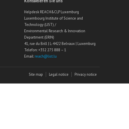
Kontaktieren Sie uns
Helpdesk REACH&CLP Luxemburg
Luxembourg Institute of Science and
Technology (LIST) /
Environmental Research & Innovation
Department (ERIN)
41, rue du Brill | L-4422 Belvaux | Luxemburg
Telefon: +352 275 888 – 1
Email:
reach@list.lu
Site map
Legal notice
Privacy notice