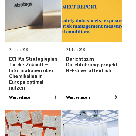
21.12.2018
21.12.2018
ECHAs Strategieplan
Bericht zum
für die Zukunft –
Durchführungsprojekt
Informationen über
REF-5 veröffentlich
Chemikalien in
Europa optimal
nutzen
Weiterlesen
Weiterlesen