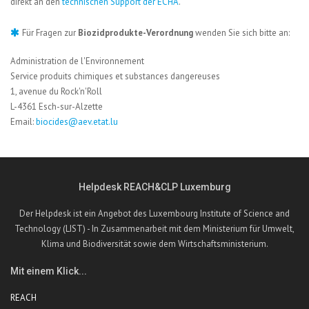
direkt an den
technischen Support der ECHA
.
Für Fragen zur
Biozidprodukte-Verordnung
wenden Sie sich bitte an:
Administration de l'Environnement
Service produits chimiques et substances dangereuses
1, avenue du Rock'n'Roll
L-4361 Esch-sur-Alzette
Email:
biocides@aev.etat.lu
Helpdesk REACH&CLP Luxemburg
Der Helpdesk ist ein Angebot des Luxembourg Institute of Science and
Technology (LIST) - In Zusammenarbeit mit dem Ministerium für Umwelt,
Klima und Biodiversität sowie dem Wirtschaftsministerium.
Mit einem Klick...
REACH